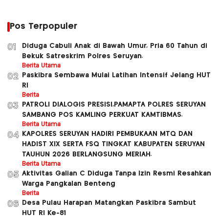
Pos Terpopuler
Diduga Cabuli Anak di Bawah Umur, Pria 60 Tahun di
01
Bekuk Satreskrim Polres Seruyan.
Berita Utama
Paskibra Sembawa Mulai Latihan Intensif Jelang HUT
02
RI
Berita
PATROLI DIALOGIS PRESISI,PAMAPTA POLRES SERUYAN
03
SAMBANG POS KAMLING PERKUAT KAMTIBMAS.
Berita Utama
KAPOLRES SERUYAN HADIRI PEMBUKAAN MTQ DAN
04
HADIST XlX SERTA FSQ TINGKAT KABUPATEN SERUYAN
TAUHUN 2026 BERLANGSUNG MERIAH.
Berita Utama
Aktivitas Galian C Diduga Tanpa Izin Resmi Resahkan
05
Warga Pangkalan Benteng
Berita
Desa Pulau Harapan Matangkan Paskibra Sambut
06
HUT RI Ke-81