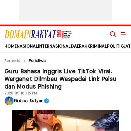
Domain Rakyat
Berita Hari Ini Terkini dan Terbaru Indonesia dan Internasional
HOME
NASIONAL
INTERNASIONAL
DAERAH
KRIMINAL
POLITIK
JAT
Beranda
Peristiwa
Guru Bahasa Inggris Live TikTok Viral,
Warganet Diimbau Waspadai Link Palsu
dan Modus Phishing
2026-05-16 1:15 PM
Firdaus Sofyan